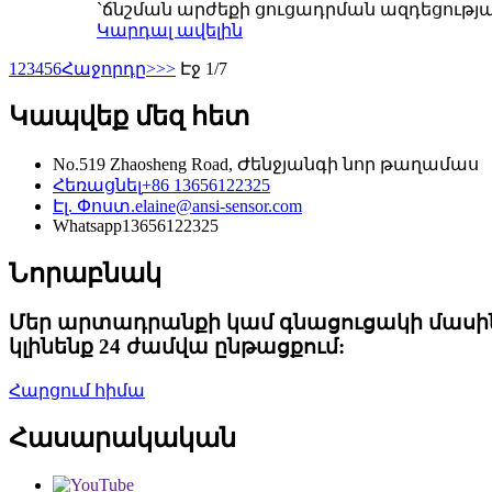
`ճնշման արժեքի ցուցադրման ազդեցության
Կարդալ ավելին
1
2
3
4
5
6
Հաջորդը>
>>
Էջ 1/7
Կապվեք մեզ հետ
No.519 Zhaosheng Road, Ժենջյանգի նոր թաղամաս
Հեռացնել
+86 13656122325
Էլ. Փոստ.
elaine@ansi-sensor.com
Whatsapp
13656122325
Նորաբնակ
Մեր արտադրանքի կամ գնացուցակի մասին հ
կլինենք 24 ժամվա ընթացքում:
Հարցում հիմա
Հասարակական