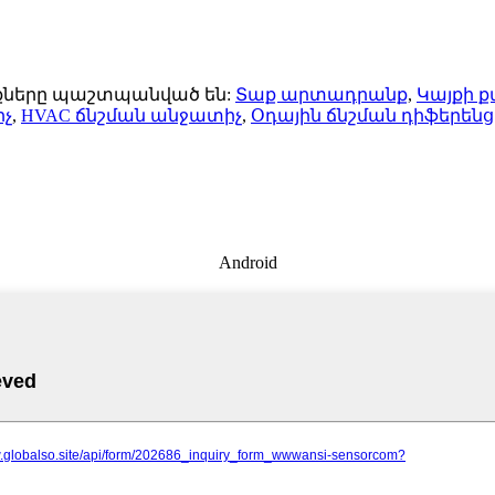
ունքները պաշտպանված են:
Տաք արտադրանք
,
Կայքի 
իչ
,
HVAC ճնշման անջատիչ
,
Օդային ճնշման դիֆերենցի
Android