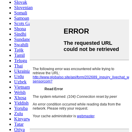
Slovak
Slovenian
Somali
Samoan
Scots Gaelic
Shona
Sindhi
Sundanese
Swahili
Tajik
Tamil
Telugu
Thai
Ukrainian
Urdu
Uzbek
Vietnamese
Welsh
Xhosa
Yiddish
Yoruba
Zulu
Kinyarwanda
Tatar
Oriya