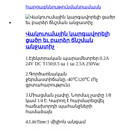
հարցաքննություն
մանրամասն
Վակուումային կարգավորելի
ցածր եւ բարձր ճնշման
անջատիչ
1.
Էլեկտրական պարամետրեր.
0.2A
24V DC T150;
0.5 ա 1 ա 2.5A 250Vac
2.
Գործառնական
ջերմաստիճանը.
-40
℃
120
℃ (
Ոչ
ցրտահարություն)
3.
Միացման չափը. Նորմալ չափը 1/8
կամ 1/4 է: Կարող է հարմարեցվել
հաճախորդի պահանջների
համաձայն
4.LifeTime:
1 միլիոն անգամ