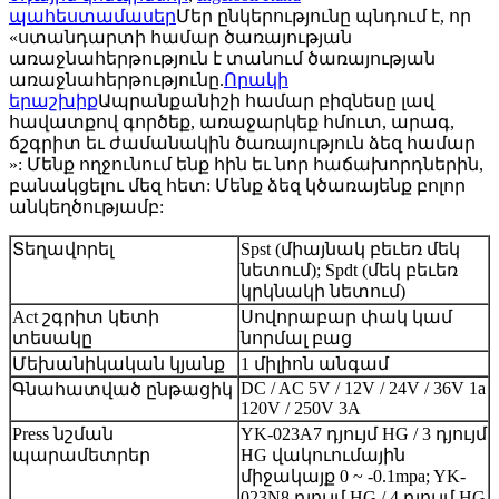
պահեստամասեր
Մեր ընկերությունը պնդում է, որ
«ստանդարտի համար ծառայության
առաջնահերթություն է տանում ծառայության
առաջնահերթությունը.
Որակի
երաշխիք
Ապրանքանիշի համար բիզնեսը լավ
հավատքով գործեք, առաջարկեք հմուտ, արագ,
ճշգրիտ եւ ժամանակին ծառայություն ձեզ համար
»: Մենք ողջունում ենք հին եւ նոր հաճախորդներին,
բանակցելու մեզ հետ: Մենք ձեզ կծառայենք բոլոր
անկեղծությամբ:
Տեղավորել
Spst (միայնակ բեւեռ մեկ
նետում); Spdt (մեկ բեւեռ
կրկնակի նետում)
Act շգրիտ կետի
Սովորաբար փակ կամ
տեսակը
նորմալ բաց
Մեխանիկական կյանք
1 միլիոն անգամ
DC / AC 5V / 12V / 24V / 36V 1a
Գնահատված ընթացիկ
120V / 250V 3A
Press նշման
YK-023A7 դյույմ HG / 3 դյույմ
պարամետրեր
HG վակուումային
միջակայք 0 ~ -0.1mpa; YK-
023N8 դյույմ HG / 4 դյույմ HG