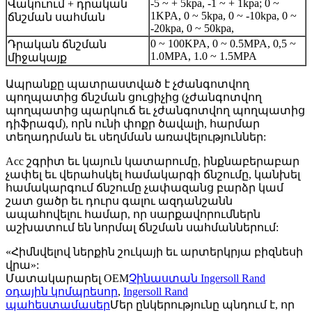
-5 ~ + 5kpa, -1 ~ + 1kpa; 0 ~
Վակուում + դրական
1KPA, 0 ~ 5kpa, 0 ~ -10kpa, 0 ~
ճնշման սահման
-20kpa, 0 ~ 50kpa,
0 ~ 100KPA, 0 ~ 0.5MPA, 0,5 ~
Դրական ճնշման
1.0MPA, 1.0 ~ 1.5MPA
միջակայք
Ապրանքը պատրաստված է չժանգոտվող
պողպատից ճնշման ցուցիչից (չժանգոտվող
պողպատից պարկուճ եւ չժանգոտվող պողպատից
դիֆրագմ), որն ունի փոքր ծավալի, հարմար
տեղադրման եւ սեղմման առավելություններ:
Acc շգրիտ եւ կայուն կատարումը, ինքնաբերաբար
չափել եւ վերահսկել համակարգի ճնշումը, կանխել
համակարգում ճնշումը չափազանց բարձր կամ
շատ ցածր եւ դուրս գալու ազդանշանն
ապահովելու համար, որ սարքավորումներն
աշխատում են նորմալ ճնշման սահմաններում:
«Հիմնվելով ներքին շուկայի եւ արտերկրյա բիզնեսի
վրա»:
Մատակարարել OEM
Չինաստան Ingersoll Rand
օդային կոմպրեսոր
,
Ingersoll Rand
պահեստամասեր
Մեր ընկերությունը պնդում է, որ