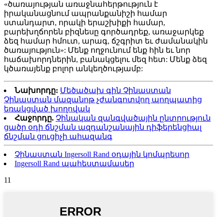
«ծառայության առաջնահերթություն է
իրականացնում ապրանքանիշի համար
ստանդարտ, որակի երաշխիքի համար,
բարեխղճորեն բիզնեսը գործադրեք, առաջարկեք
ձեզ համար հմուտ, արագ, ճշգրիտ եւ ժամանակին
ծառայություն»: Մենք ողջունում ենք հին եւ նոր
հաճախորդներին, բանակցելու մեզ հետ: Մենք ձեզ
կծառայենք բոլոր անկեղծությամբ:
Նախորդը:
Մեծածախ գին Չինաստան
Չինաստան մազանոթ չժանգոտվող պողպատից
եռակցված խողովակ
Հաջորդը.
Չինական զանգվածային ընտրություն
ցածր օդի ճնշման ազդանշանային դիֆերենցիալ
ճնշման ցուցիչի ահազանգ
Չինաստան Ingersoll Rand օդային կոմպրեսոր
Ingersoll Rand պահեստամասեր
11